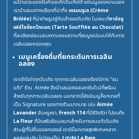
แม้ว่าเราจะรองรับคำขอเค้กวันเกิดได้ แต่เมนูของหวานของ
เรานำเสนอทางเลือกที่น่าทึ่ง
เครมบรูเล (Crème
Brûlée)
ที่น่าถ่ายรูปคู่กับเจ้าของวันเกิด ในขณะที่
ทาร์ตซู
เฟล่โอช็อกโกแลต (Tarte Soufflée au Chocolat)
ที่ละเอียดอ่อนมอบความหอมหวานที่สมบูรณ์แบบให้กับการ
เฉลิมฉลองของคุณ
เมนูเครื่องดื่มที่ยกระดับการเฉลิม
ฉลอง
เราเข้าใจว่าทุกวันเกิด ทุกการเฉลิมฉลองต้องมีการ “ชน
แก้ว” ร้าน Aimée จึงนำเสนอคอลเลกชันไวน์ที่พร้อม
สำหรับทุกการเฉลิมฉลอง นอกจากนี้ยังมีเมนูค็อกเทลที่
เป็น Signature ของทางร้านมากมาย เช่น
Aimée
Lavander
อันหรูหรา,
French 114
ที่มีชีวิตชีวา ไปจนถึง
La Fleur
ที่มีรสซับซ้อนเหมาะสำหรับการชนแก้ววันเกิด
ส่วนผู้ที่ไม่ดื่มแอลกอฮอล์ เรามีม็อกเทลสุดพิเศษหลาก
หลายเช่นกัน ไม่ว่าจะเป็น
Litchi La Baie
,