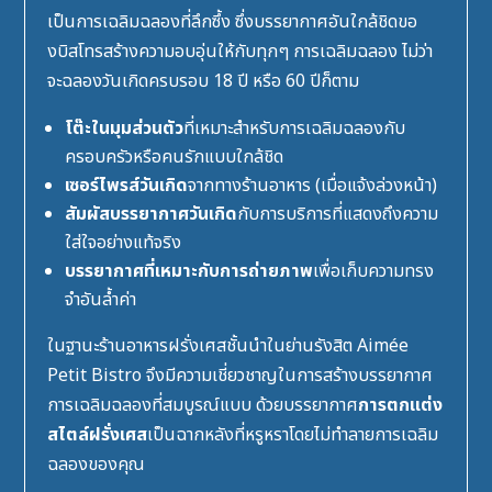
เป็นการเฉลิมฉลองที่ลึกซึ้ง ซึ่งบรรยากาศอันใกล้ชิดขอ
งบิสโทรสร้างความอบอุ่นให้กับทุกๆ การเฉลิมฉลอง ไม่ว่า
จะฉลองวันเกิดครบรอบ 18 ปี หรือ 60 ปีก็ตาม
โต๊ะในมุมส่วนตัว
ที่เหมาะสำหรับการเฉลิมฉลองกับ
ครอบครัวหรือคนรักแบบใกล้ชิด
เซอร์ไพรส์วันเกิด
จากทางร้านอาหาร (เมื่อแจ้งล่วงหน้า)
สัมผัสบรรยากาศวันเกิด
กับการบริการที่แสดงถึงความ
ใส่ใจอย่างแท้จริง
บรรยากาศที่เหมาะกับการถ่ายภาพ
เพื่อเก็บความทรง
จำอันล้ำค่า
ในฐานะ
ร้านอาหารฝรั่งเศส
ชั้นนำในย่านรังสิต Aimée
Petit Bistro จึงมีความเชี่ยวชาญในการสร้างบรรยากาศ
การเฉลิมฉลองที่สมบูรณ์แบบ ด้วยบรรยากาศ
การตกแต่ง
สไตล์ฝรั่งเศส
เป็นฉากหลังที่หรูหราโดยไม่ทำลายการเฉลิม
ฉลองของคุณ