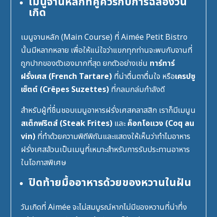
เมนูจานหลักที่คู่ควรกับการฉลองวัน
เกิด
เมนูจานหลัก (Main Course) ที่ Aimée Petit Bistro
นั้นมีหลากหลาย เพื่อให้แน่ใจว่าแขกทุกท่านจะพบกับจานที่
ถูกปากของตัวเองมากที่สุด ยกตัวอย่างเช่น
ทาร์ทาร์
ฝรั่งเศส (French Tartare)
ที่น่าตื่นตาตื่นใจ หรือ
เครปซู
เซ็ตต์ (Crêpes Suzettes)
ที่กลมกล่มกำลังดี
สำหรับผู้ที่ชื่นชอบเมนูอาหารฝรั่งเศสคลาสสิก เราก็มีเมนูน
สเต็กฟริตส์ (Steak Frites)
และ
ค็อกโอแวง (Coq au
vin)
ที่ทำด้วยความพิถีพิถันและแสดงให้เห็นว่าทำไมอาหาร
ฝรั่งเศสล้วนเป็นเมนูที่เหมาะสำหรับการรับประทานอาหาร
ในโอกาสพิเศษ
ปิดท้ายมื้ออาหารด้วยของหวานในฝัน
วันเกิดที่ Aimée จะไม่สมบูรณ์หากไม่มีของหวานที่น่าทึ่ง