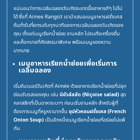
แน่นอนว่าการเฉลิมฉลองวันเกิดจะขาดมื้ออาหารดีๆ ไปไม่
ได้ ซึ่งที่
Aimee Rangsit
เรานำเสนอเมนูอาหารฝรั่งเศส
ต้นตำรับที่ยกระดับทุกนาทีของการเฉลิมฉลองวันเกิดของ
คุณ ตั้งแต่เมนูเรียกน้ำย่อย จานหลัก ไปจนถึงเครื่องดื่ม
และค็อกเทลที่คัดสรรมาพิเศษ พร้อมเมนูของหวาน
มากมาย
เมนูอาหารเรียกน้ำย่อยเพื่อเริ่มการ
เฉลิมฉลอง
เริ่มดินเนอร์วันเกิดที่ Aimée ด้วยอาหารเรียกน้ำย่อยที่ปลุก
ต่อมรับรสของคุณ เช่น
นิซัวส์สลัด (Niçoise salad)
สุด
คลาสสิกที่เป็นอาหารเบาๆ ก่อนเริ่มจานหลัก สำหรับผู้ที่
ต้องการเมนูที่หรูหรามากขึ้น
ซุปหัวหอมฝรั่งเศส (French
Onion Soup)
เป็นอีกหนึ่งเมนูเรียกน้ำย่อยที่อร่อยไม่แพ้
กัน