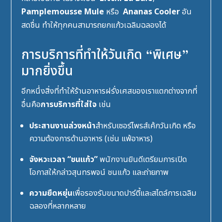
Pamplemousse Mule
หรือ
Ananas Cooler
อัน
สดชื่น ทำให้ทุกคนสามารถยกแก้วเฉลิมฉลองได้
การบริการที่ทำให้วันเกิด “พิเศษ”
มากยิ่งขึ้น
อีกหนึ่งสิ่งที่ทำให้
ร้านอาหารฝรั่งเศส
ของเราแตกต่างจากที่
อื่นคือ
การบริการที่ใส่ใจ
เช่น
ประสานงานล่วงหน้า
สำหรับเซอร์ไพรส์เค้กวันเกิด หรือ
ความต้องการด้านอาหาร (เช่น แพ้อาหาร)
จังหวะเวลา “ชนแก้ว”
พนักงานยินดีเตรียมการเปิด
โอกาสให้กล่าวสุนทรพจน์ ชนแก้ว และถ่ายภาพ
ความยืดหยุ่น
เพื่อรองรับขนาดปาร์ตี้และสไตล์การเฉลิม
ฉลองที่หลากหลาย